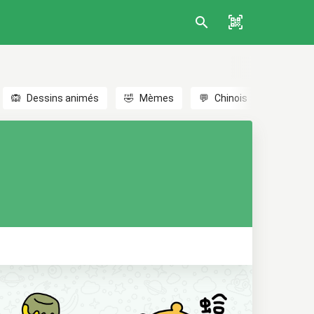
🙉
Dessins animés
🤣
Mèmes
💬
Chinois
🎎
Anim