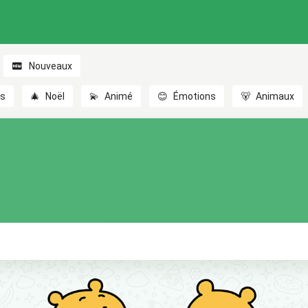
Nouveaux
es
🎄
Noël
💫
Animé
😊
Émotions
🐻
Animaux