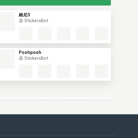
維尼3
StickersBot
Poohpooh
StickersBot