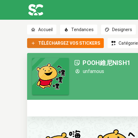
Accueil
Tendances
Designers
TÉLÉCHARGEZ VOS STICKERS
Catégori
POOH維尼NISH1
unfamous