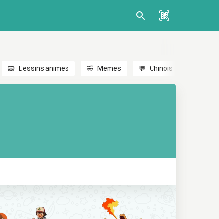
🙉
Dessins animés
🤣
Mèmes
💬
Chinois
🎎
Anim