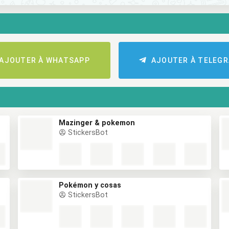
AJOUTER À WHATSAPP
AJOUTER À TELEG
Mazinger & pokemon
StickersBot
Pokémon y cosas
StickersBot