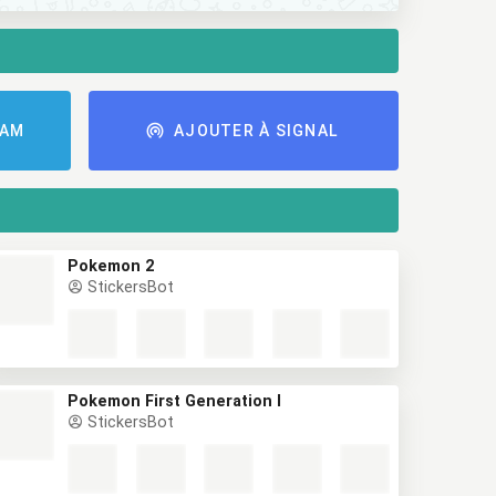
RAM
AJOUTER À SIGNAL
Pokemon 2
StickersBot
Pokemon First Generation I
StickersBot