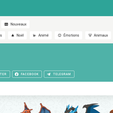
Nouveaux
es
🎄
Noël
💫
Animé
😊
Émotions
🐻
Animaux
TER
FACEBOOK
TELEGRAM