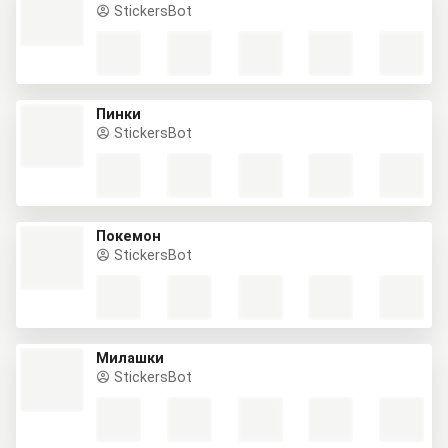
StickersBot
Пинки
StickersBot
Покемон
StickersBot
Милашки
StickersBot