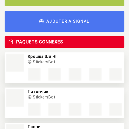
AJOUTER À SIGNAL
PAQUETS CONNEXES
Крошка Ши НГ
StickersBot
Питончик
StickersBot
Паппи