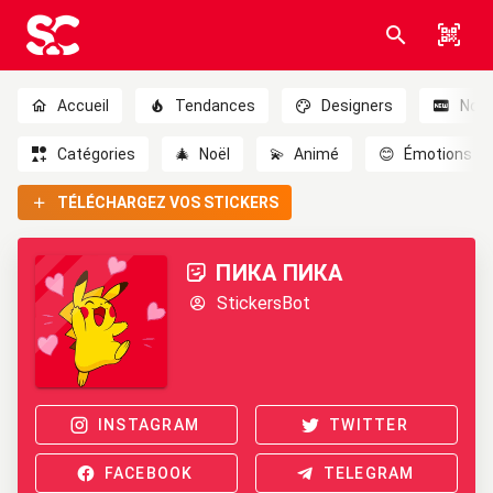
Accueil
Tendances
Designers
Nou
Catégories
🎄
Noël
💫
Animé
😊
Émotions
TÉLÉCHARGEZ VOS STICKERS
ПИКА ПИКА
StickersBot
INSTAGRAM
TWITTER
FACEBOOK
TELEGRAM