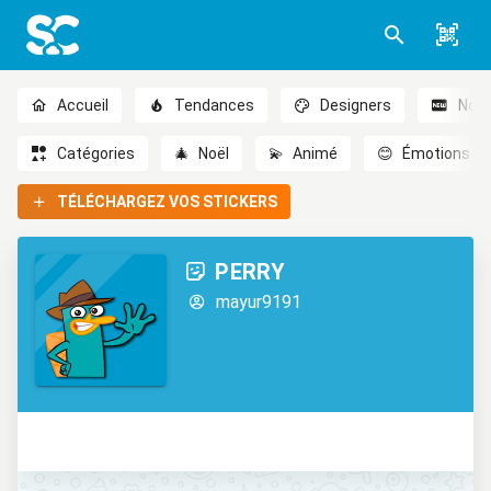
Accueil
Tendances
Designers
Nou
Catégories
🎄
Noël
💫
Animé
😊
Émotions
TÉLÉCHARGEZ VOS STICKERS
PERRY
mayur9191