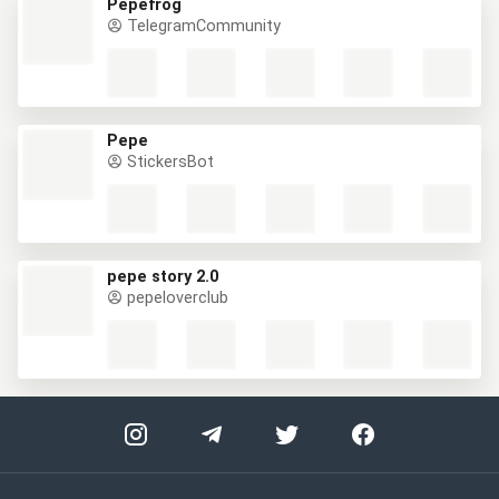
Pepefrog
TelegramCommunity
Pepe
StickersBot
pepe story 2.0
pepeloverclub