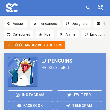
Accueil
Tendances
Designers
Nou
Catégories
🎄
Noël
💫
Animé
😊
Émotions
TÉLÉCHARGEZ VOS STICKERS
PENGUINS
StickersBot
INSTAGRAM
TWITTER
FACEBOOK
TELEGRAM