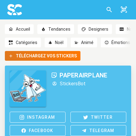
Accueil
Tendances
Designers
Nou
Catégories
🎄
Noël
💫
Animé
😊
Émotions
TÉLÉCHARGEZ VOS STICKERS
PAPERAIRPLANE
StickersBot
INSTAGRAM
TWITTER
FACEBOOK
TELEGRAM