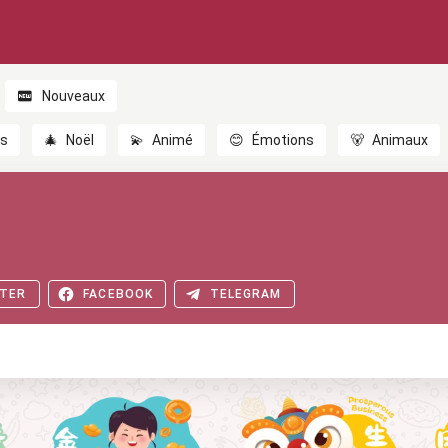
Nouveaux
es
🎄
Noël
💫
Animé
😊
Émotions
🐻
Animaux
TER
FACEBOOK
TELEGRAM