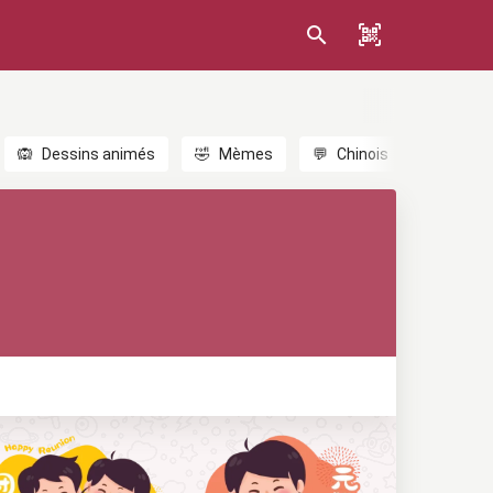
🙉
Dessins animés
🤣
Mèmes
💬
Chinois
🎎
Anim