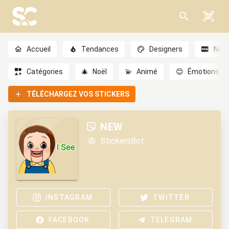
Accueil
Tendances
Designers
Nou
Catégories
🎄
Noël
💫
Animé
😊
Émotions
TÉLÉCHARGEZ VOS STICKERS
NEW
StickersBot
INSTAGRAM
TWITTER
FACEBOOK
TELEGRAM