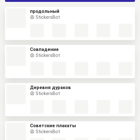
продольный
StickersBot
Совпадение
StickersBot
Деревня дураков
StickersBot
Советские плакаты
StickersBot