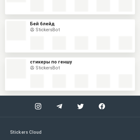
Бей блейд
StickersBot
стикеры по геншу
StickersBot
Stickers Cloud