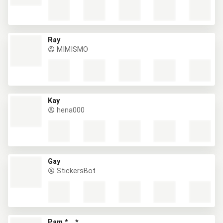
Ray
MIMISMO
Kay
hena000
Gay
StickersBot
Pam *__*