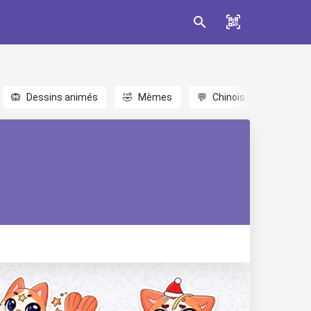
🙉
Dessins animés
🤣
Mèmes
💬
Chinois
🎎
Anim