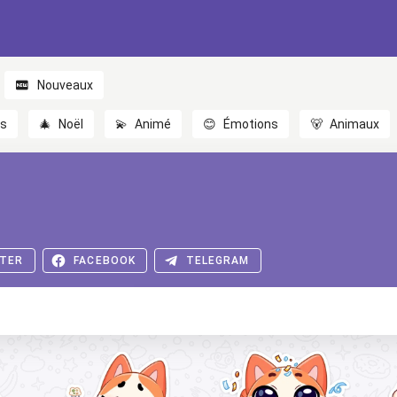
Nouveaux
es
🎄
Noël
💫
Animé
😊
Émotions
🐻
Animaux
TER
FACEBOOK
TELEGRAM