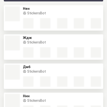
Нен
StickersBot
Ждж
StickersBot
Дмб
StickersBot
Ннн
StickersBot