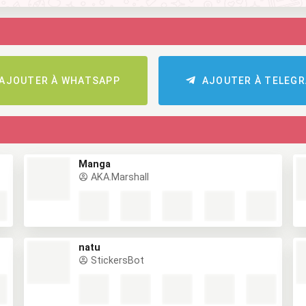
AJOUTER À WHATSAPP
AJOUTER À TELEG
Manga
AKA.Marshall
natu
StickersBot