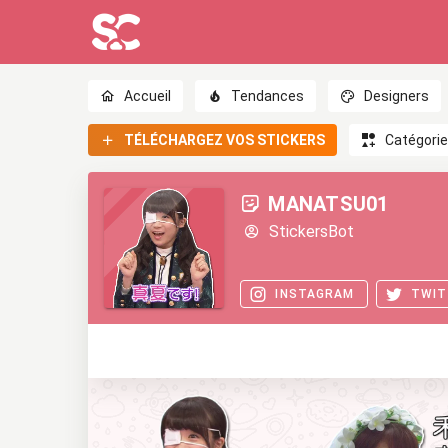
Accueil
Tendances
Designers
TÉLÉCHARGEZ VOS STICKERS
Catégori
MANATSU01
StickersBot
INSTAGRAM
TWIT