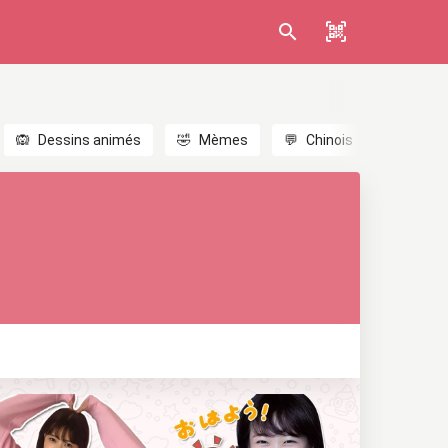
🙉
Dessins animés
🤣
Mèmes
💬
Chinois
🎎
Anim