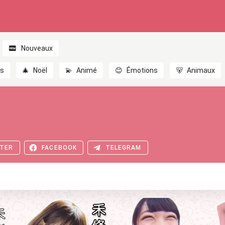
Nouveaux
es
🎄
Noël
💫
Animé
😊
Émotions
🐻
Animaux
TER
FACEBOOK
TELEGRAM