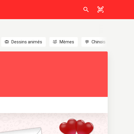
🙉
Dessins animés
🤣
Mèmes
💬
Chinois
🎎
Anim