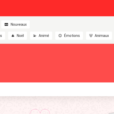
Nouveaux
es
🎄
Noël
💫
Animé
😊
Émotions
🐻
Animaux