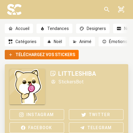
Accueil
Tendances
Designers
Nou
Catégories
🎄
Noël
💫
Animé
😊
Émotions
TÉLÉCHARGEZ VOS STICKERS
LITTLESHIBA
StickersBot
INSTAGRAM
TWITTER
FACEBOOK
TELEGRAM