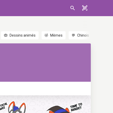
🙉
Dessins animés
🤣
Mèmes
💬
Chinois
🎎
Anim