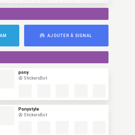
RAM
AJOUTER À SIGNAL
pony
StickersBot
Ponystyle
StickersBot