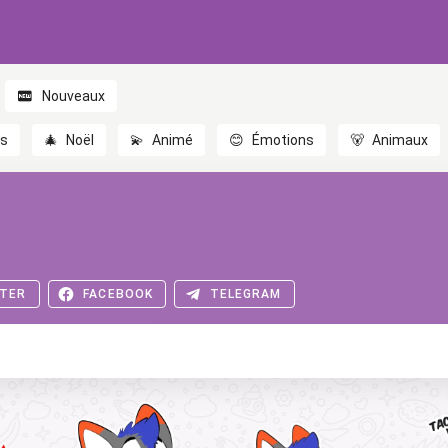
Nouveaux
es
🎄
Noël
💫
Animé
😊
Émotions
🐻
Animaux
TER
FACEBOOK
TELEGRAM