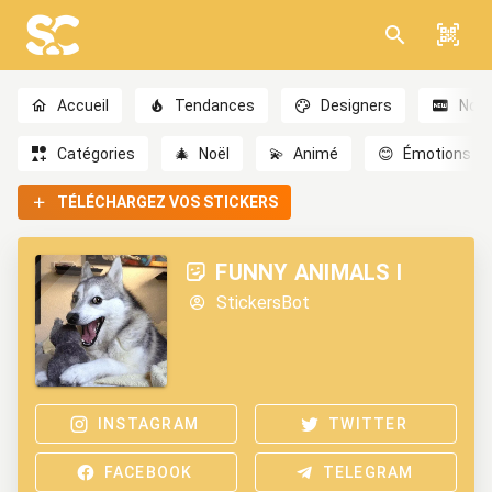
Accueil
Tendances
Designers
Nou
Catégories
🎄
Noël
💫
Animé
😊
Émotions
TÉLÉCHARGEZ VOS STICKERS
FUNNY ANIMALS I
StickersBot
INSTAGRAM
TWITTER
FACEBOOK
TELEGRAM