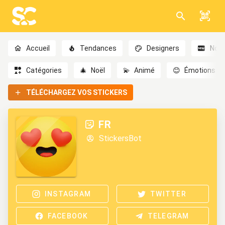
Accueil
Tendances
Designers
Nou
Catégories
🎄
Noël
💫
Animé
😊
Émotions
TÉLÉCHARGEZ VOS STICKERS
FR
StickersBot
INSTAGRAM
TWITTER
FACEBOOK
TELEGRAM