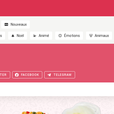
Nouveaux
es
🎄
Noël
💫
Animé
😊
Émotions
🐻
Animaux
TER
FACEBOOK
TELEGRAM