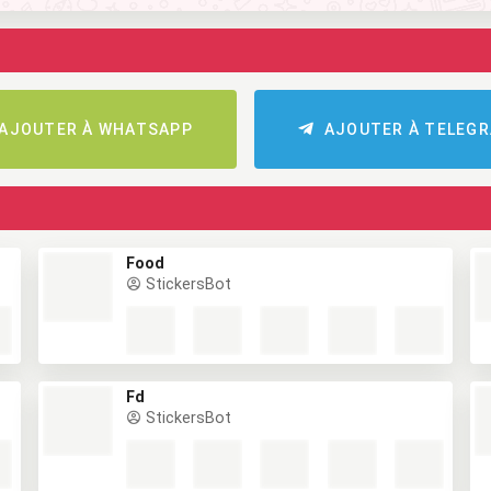
AJOUTER À WHATSAPP
AJOUTER À TELEG
Food
StickersBot
Fd
StickersBot