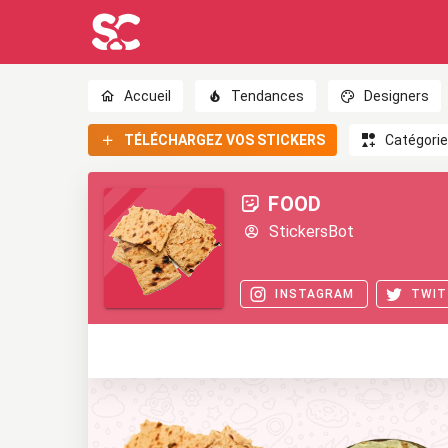
Accueil
Tendances
Designers
TÉLÉCHARGEZ VOS STICKERS
Catégori
FOOD
StickersBot
INSTAGRAM
TWIT