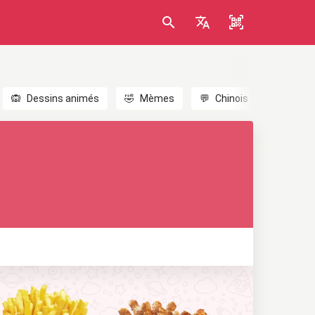
🙉
Dessins animés
🤣
Mèmes
💬
Chinois
🎎
Anim