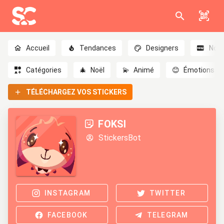
Accueil
Tendances
Designers
Nou
Catégories
🎄
Noël
💫
Animé
😊
Émotions
TÉLÉCHARGEZ VOS STICKERS
FOKSI
StickersBot
INSTAGRAM
TWITTER
FACEBOOK
TELEGRAM