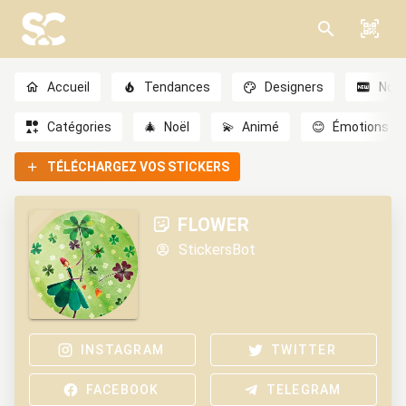
Accueil
Tendances
Designers
Nou
Catégories
🎄
Noël
💫
Animé
😊
Émotions
TÉLÉCHARGEZ VOS STICKERS
FLOWER
StickersBot
INSTAGRAM
TWITTER
FACEBOOK
TELEGRAM