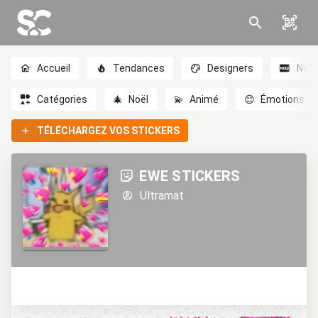
Accueil
Tendances
Designers
Nou
Catégories
🎄
Noël
💫
Animé
😊
Émotions
TÉLÉCHARGEZ VOS STICKERS
EWE STICKERS
Ultramat