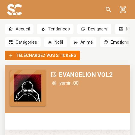
Accueil
Tendances
Designers
Nou
Catégories
🎄
Noël
💫
Animé
😊
Émotions
TÉLÉCHARGEZ VOS STICKERS
EVANGELION VOL2
yamir_00