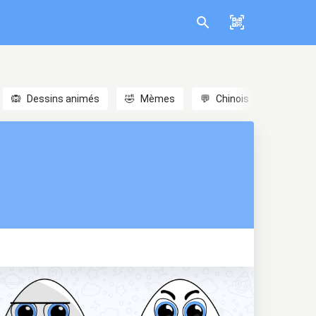
🙉
Dessins animés
🤣
Mèmes
💬
Chinois
🎎
Anim