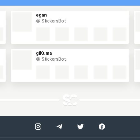
egan
StickersBot
giKuma
StickersBot