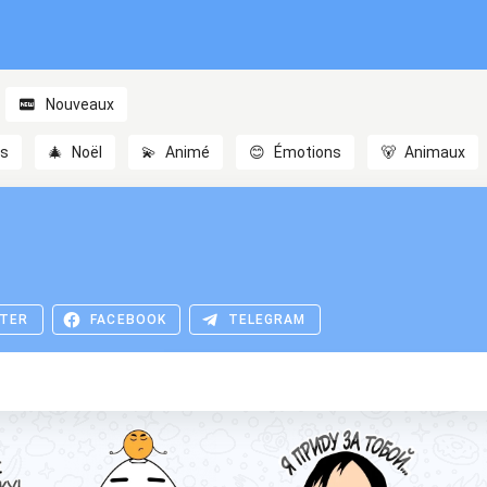
Nouveaux
es
🎄
Noël
💫
Animé
😊
Émotions
🐻
Animaux
TER
FACEBOOK
TELEGRAM