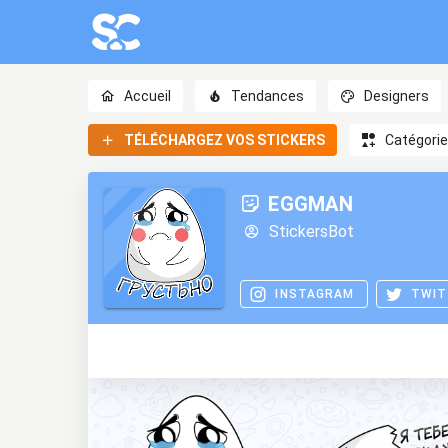
Accueil
Tendances
Designers
TÉLÉCHARGEZ VOS STICKERS
Catégori
EGGMAN
StickersBot
INSTAGRAM
TWIT