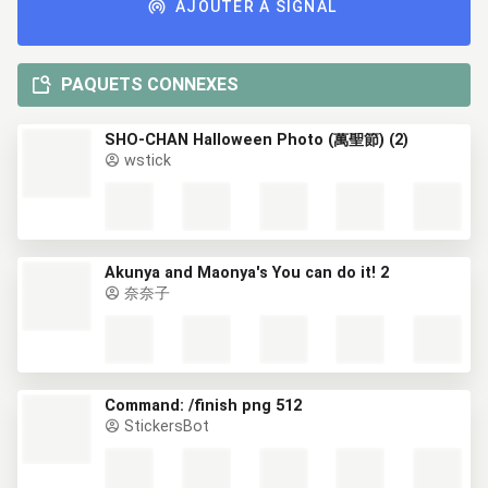
AJOUTER À SIGNAL
PAQUETS CONNEXES
SHO-CHAN Halloween Photo (萬聖節) (2)
wstick
Akunya and Maonya's You can do it! 2
奈奈子
Command: /finish png 512
StickersBot