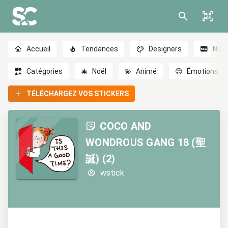
Accueil
Tendances
Designers
Nou
Catégories
🎄
Noël
💫
Animé
😊
Émotions
TÉLÉCHARGEZ VOS STICKERS
COCO AND
WONDROUS GANG 18 (聖
誕) (2)
wstick