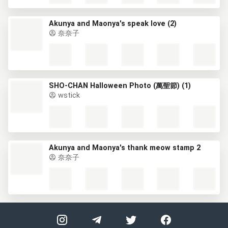
Akunya and Maonya's speak love (2)
奈奈子
SHO-CHAN Halloween Photo (萬聖節) (1)
wstick
Akunya and Maonya's thank meow stamp 2
奈奈子