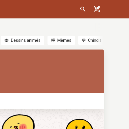
🙉
Dessins animés
🤣
Mèmes
💬
Chinois
🎎
Anim