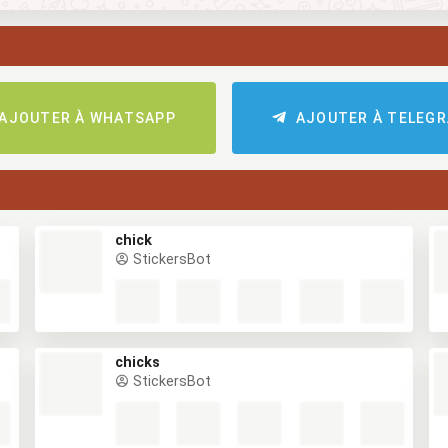
AJOUTER À WHATSAPP
AJOUTER À TELEG
chick
StickersBot
chicks
StickersBot