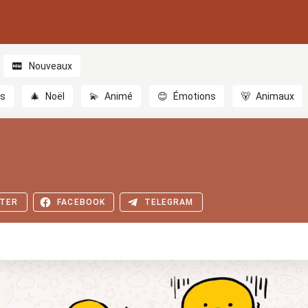
Nouveaux
es
🎄
Noël
💫
Animé
😊
Émotions
🐻
Animaux
TER
FACEBOOK
TELEGRAM