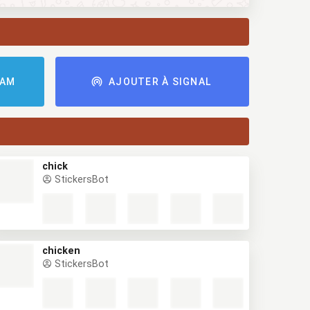
RAM
AJOUTER À SIGNAL
chick
StickersBot
chicken
StickersBot