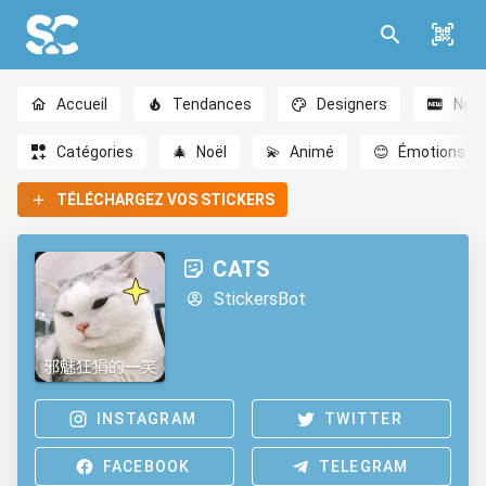
Accueil
Tendances
Designers
Nou
Catégories
🎄
Noël
💫
Animé
😊
Émotions
TÉLÉCHARGEZ VOS STICKERS
CATS
StickersBot
INSTAGRAM
TWITTER
FACEBOOK
TELEGRAM