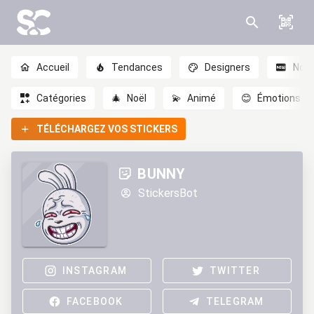
Accueil
Tendances
Designers
Nou
Catégories
🎄
Noël
💫
Animé
😊
Émotions
TÉLÉCHARGEZ VOS STICKERS
BUNNY
StickersBot
INSTAGRAM
TWITTER
FACEBOOK
TELEGRAM