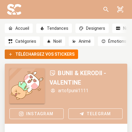
Accueil
Tendances
Designers
Nou
Catégories
🎄
Noël
💫
Animé
😊
Émotions
TÉLÉCHARGEZ VOS STICKERS
BUNII & KERODII -
VALENTINE
artofpunii1111
INSTAGRAM
TELEGRAM