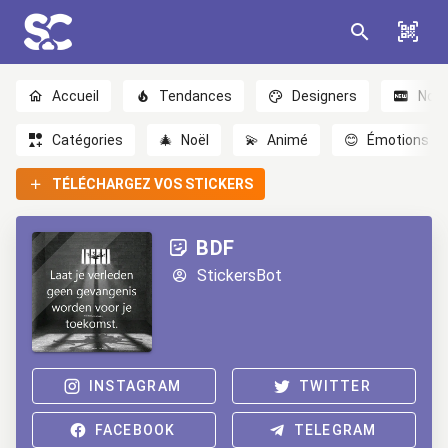
Accueil
Tendances
Designers
Nou
Catégories
🎄
Noël
💫
Animé
😊
Émotions
TÉLÉCHARGEZ VOS STICKERS
BDF
StickersBot
INSTAGRAM
TWITTER
FACEBOOK
TELEGRAM