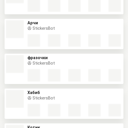
Арчи
StickersBot
фразочки
StickersBot
Хабиб
StickersBot
Котик