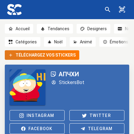
Accueil
Tendances
Designers
Nou
Catégories
🎄
Noël
💫
Animé
😊
Émotions
TÉLÉCHARGEZ VOS STICKERS
АПЧХИ
StickersBot
INSTAGRAM
TWITTER
FACEBOOK
TELEGRAM