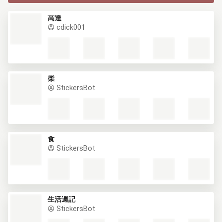
高達
cdick001
柴
StickersBot
食
StickersBot
生活週記
StickersBot