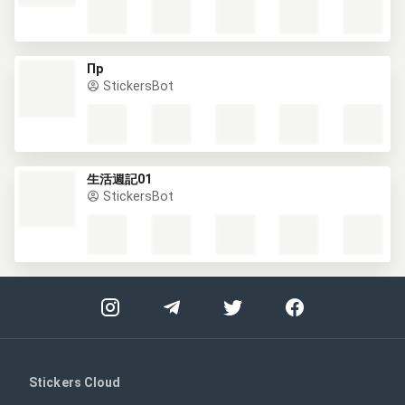
Пр
StickersBot
生活週記01
StickersBot
Stickers Cloud