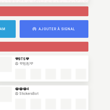
RAM
AJOUTER À SIGNAL
💜BTS💜
💜彤彤💜
😂😂😂4
StickersBot