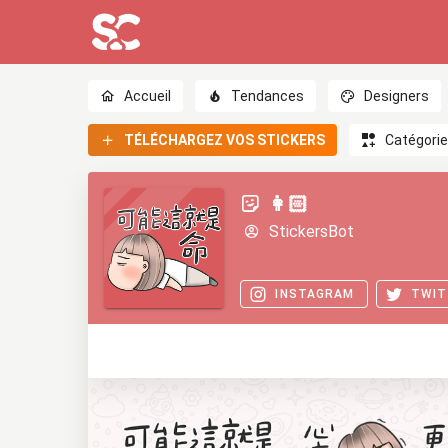
Accueil
Tendances
Designers
TÉLÉCHARGEZ VOS STICKERS
Catégori
👩🏻
StickersBot
INSTAGRAM
TWIT