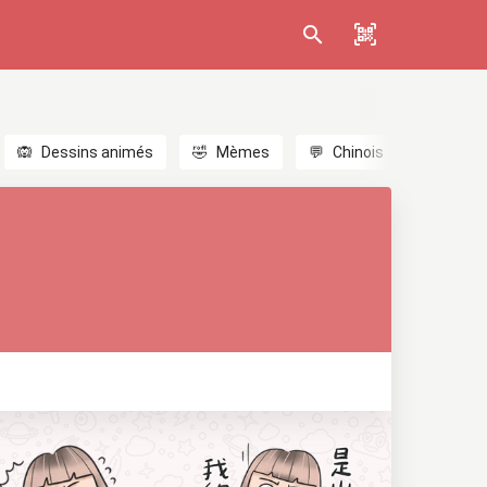
🙉
Dessins animés
🤣
Mèmes
💬
Chinois
🎎
Anim