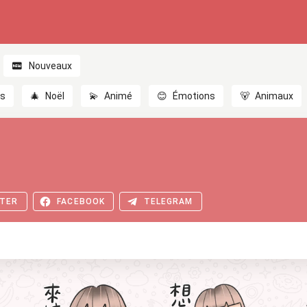
Nouveaux
es
🎄
Noël
💫
Animé
😊
Émotions
🐻
Animaux
TER
FACEBOOK
TELEGRAM