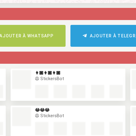
AJOUTER À WHATSAPP
AJOUTER À TELEG
👩🏿👩🏿👩🏿
StickersBot
😂😂😂
StickersBot