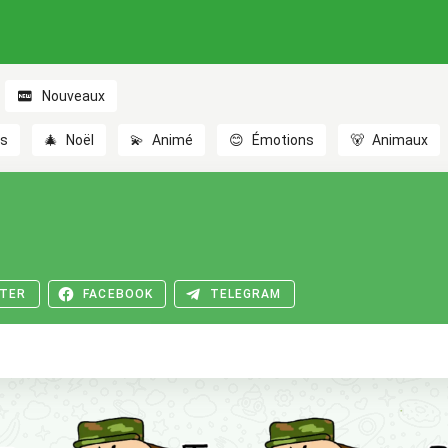
Nouveaux
es
🎄
Noël
💫
Animé
😊
Émotions
🐻
Animaux
TER
FACEBOOK
TELEGRAM