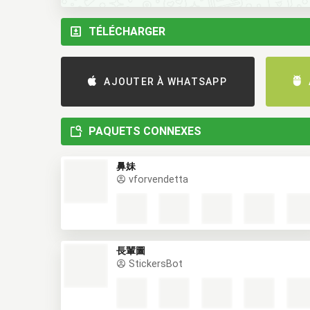
TÉLÉCHARGER
AJOUTER À WHATSAPP
PAQUETS CONNEXES
鼻妹
vforvendetta
長輩圖
StickersBot