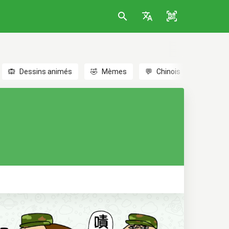
🙉
Dessins animés
🤣
Mèmes
💬
Chinois
🎎
Anim