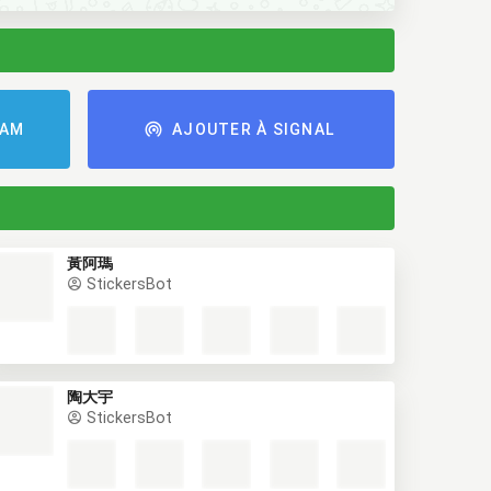
RAM
AJOUTER À SIGNAL
黃阿瑪
StickersBot
陶大宇
StickersBot