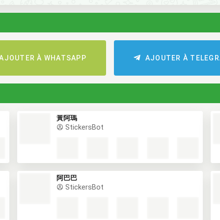
AJOUTER À WHATSAPP
AJOUTER À TELEG
黃阿瑪
StickersBot
阿巴巴
StickersBot