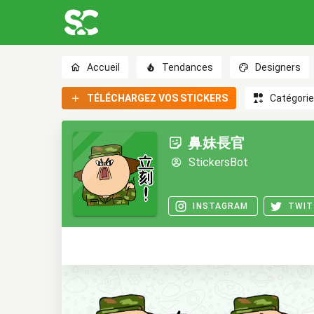
Accueil
Tendances
Designers
TÉLÉCHARGEZ VOS STICKERS
Catégori
鼻妹長官
StickersBot
INSTAGRAM
TWIT