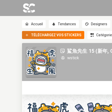
Accueil
Tendances
Designers
TÉLÉCHARGEZ VOS STICKERS
Catégori
鯊魚先生 15 (新年, CN
wstick