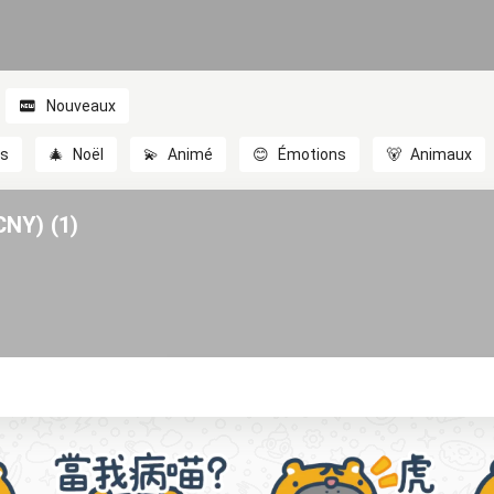
Nouveaux
es
🎄
Noël
💫
Animé
😊
Émotions
🐻
Animaux
Y) (1)