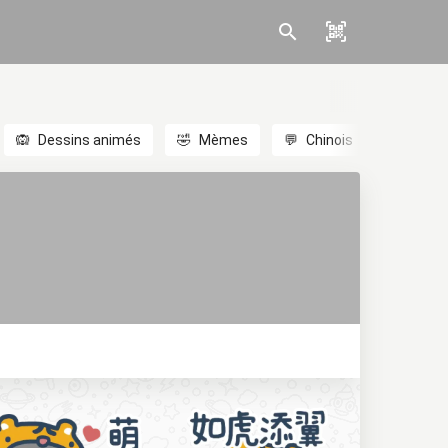
🙉
Dessins animés
🤣
Mèmes
💬
Chinois
🎎
Anim