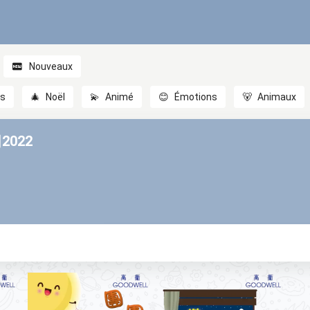
Nouveaux
es
🎄
Noël
💫
Animé
😊
Émotions
🐻
Animaux
022