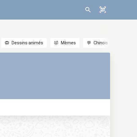
🙉
Dessins animés
🤣
Mèmes
💬
Chinois
🎎
Anim