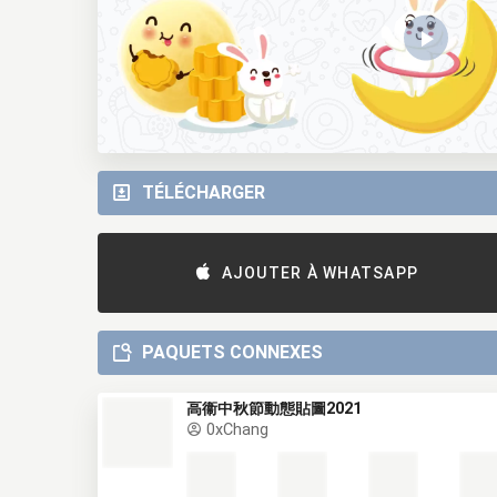
TÉLÉCHARGER
AJOUTER À WHATSAPP
PAQUETS CONNEXES
高衞中秋節動態貼圖2021
0xChang