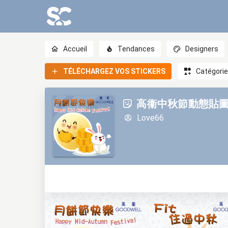
Accueil
Tendances
Designers
TÉLÉCHARGEZ VOS STICKERS
Catégori
高衞中秋節動態貼圖2
Love66