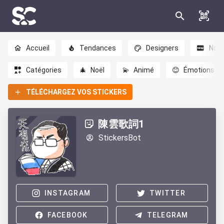
Accueil
Tendances
Designers
Nou
Catégories
🎄
Noël
💫
Animé
😊
Émotions
TÉLÉCHARGEZ VOS STICKERS
陳雲歌詞1
StickersBot
INSTAGRAM
TWITTER
FACEBOOK
TELEGRAM