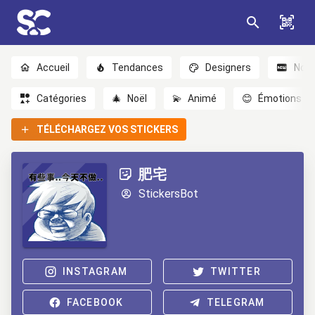
Accueil
Tendances
Designers
Nou
Catégories
🎄
Noël
💫
Animé
😊
Émotions
TÉLÉCHARGEZ VOS STICKERS
肥宅
StickersBot
INSTAGRAM
TWITTER
FACEBOOK
TELEGRAM