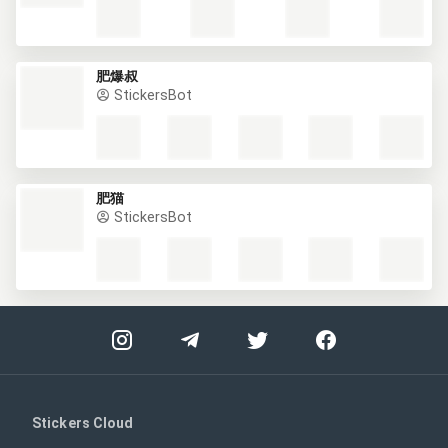
肥爆叔
StickersBot
肥猫
StickersBot
Stickers Cloud