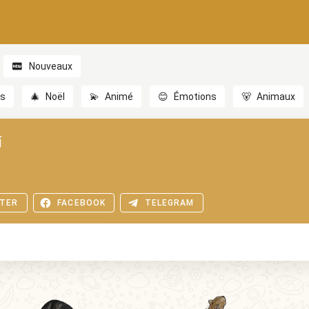
Nouveaux
es
🎄
Noël
💫
Animé
😊
Émotions
🐻
Animaux
貓
TER
FACEBOOK
TELEGRAM