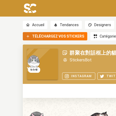
Accueil
Tendances
Designers
TÉLÉCHARGEZ VOS STICKERS
Catégori
群聚在對話框上的
StickersBot
INSTAGRAM
TWIT