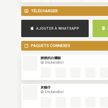
TÉLÉCHARGER
AJOUTER À WHATSAPP
PAQUETS CONNEXES
撚撚的白爛貓
StickersBot
灰貓仔
StickersBot