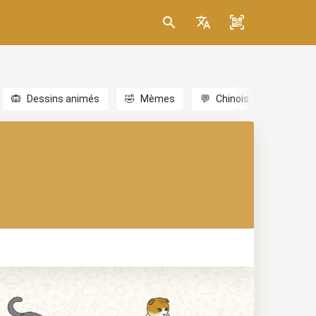
🙉
Dessins animés
🤣
Mèmes
💬
Chinois
🎎
Anim