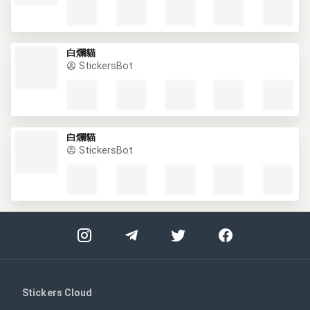
白爛貓
StickersBot
白爛貓
StickersBot
Stickers Cloud