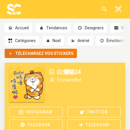
Accueil
Tendances
Designers
Nou
Catégories
🎄
Noël
💫
Animé
😊
Émotions
TÉLÉCHARGEZ VOS STICKERS
白爛貓24
StickersBot
INSTAGRAM
TWITTER
FACEBOOK
TELEGRAM