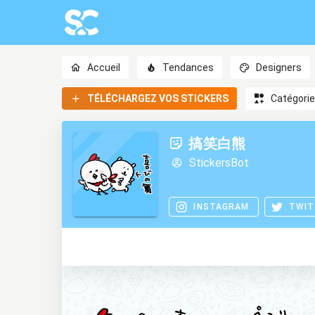
Accueil
Tendances
Designers
TÉLÉCHARGEZ VOS STICKERS
Catégori
搞笑白熊
StickersBot
INSTAGRAM
TWIT