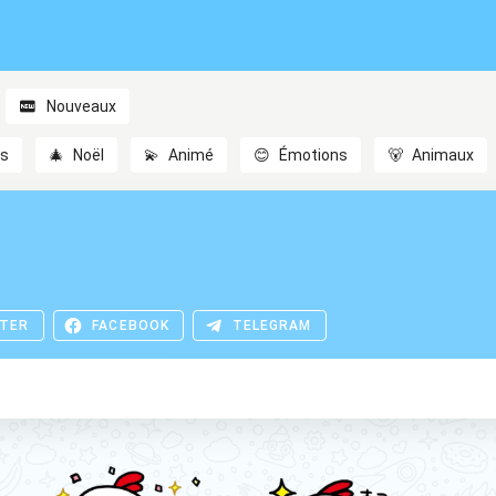
Nouveaux
es
🎄
Noël
💫
Animé
😊
Émotions
🐻
Animaux
TER
FACEBOOK
TELEGRAM