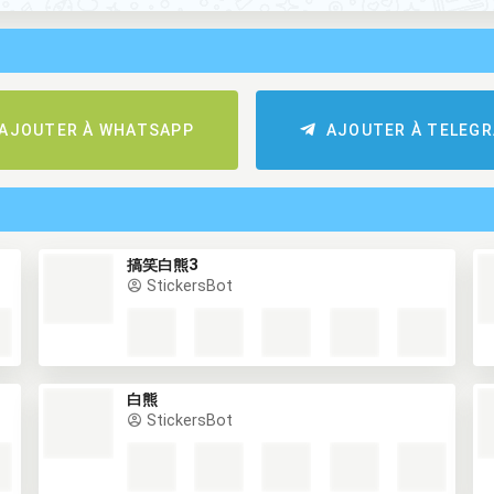
AJOUTER À WHATSAPP
AJOUTER À TELEG
搞笑白熊3
StickersBot
白熊
StickersBot