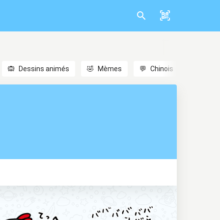
🙉
Dessins animés
🤣
Mèmes
💬
Chinois
🎎
Anim