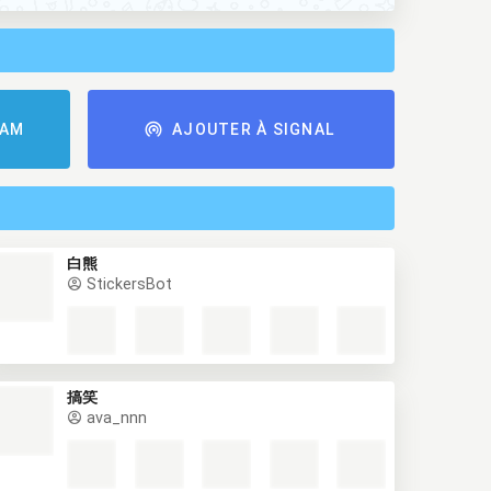
RAM
AJOUTER À SIGNAL
白熊
StickersBot
搞笑
ava_nnn