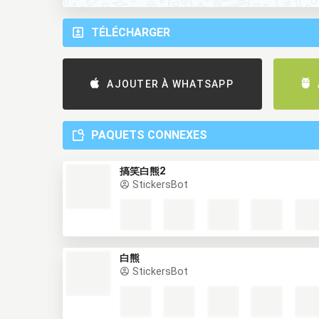
TÉLÉCHARGER
AJOUTER À WHATSAPP
PAQUETS CONNEXES
搞笑白熊2
StickersBot
白熊
StickersBot