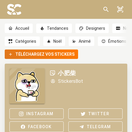
Accueil
Tendances
Designers
Nou
Catégories
🎄
Noël
💫
Animé
😊
Émotions
TÉLÉCHARGEZ VOS STICKERS
小肥柴
StickersBot
INSTAGRAM
TWITTER
FACEBOOK
TELEGRAM