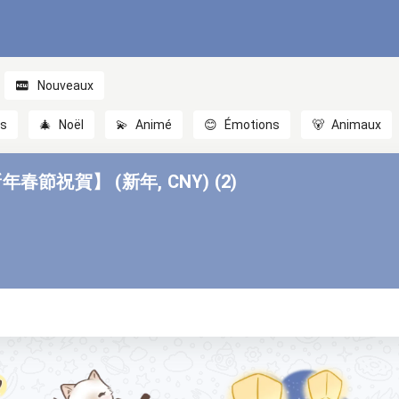
Nouveaux
es
🎄
Noël
💫
Animé
😊
Émotions
🐻
Animaux
節祝賀】 (新年, CNY) (2)