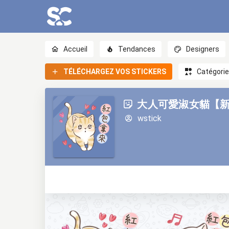
Accueil
Tendances
Designers
TÉLÉCHARGEZ VOS STICKERS
Catégori
大人可愛淑女貓【新年春
wstick