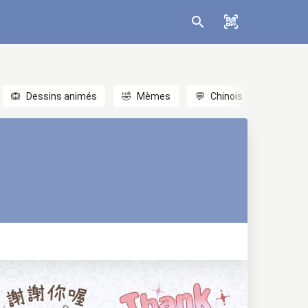
🙉
Dessins animés
🤣
Mèmes
💬
Chinois
🎎
Anim