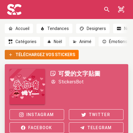
Accueil
Tendances
Designers
Nou
Catégories
🎄
Noël
💫
Animé
😊
Émotions
TÉLÉCHARGEZ VOS STICKERS
可愛的文字貼圖
StickersBot
INSTAGRAM
TWITTER
FACEBOOK
TELEGRAM