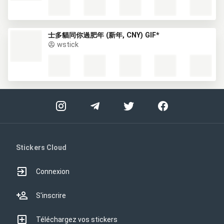
士多貓同你過肥年 (新年, CNY) GIF*
wstick
Stickers Cloud
Connexion
S'inscrire
Téléchargez vos stickers