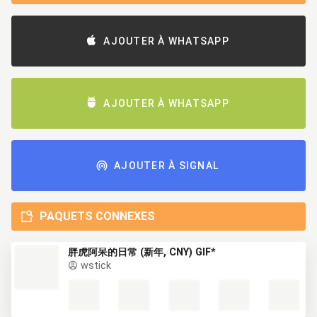
AJOUTER À WHATSAPP
AJOUTER À WHATSAPP
AJOUTER À SIGNAL
PAQUETS CONNEXES
胖虎阿呆的日常 (新年, CNY) GIF*
wstick