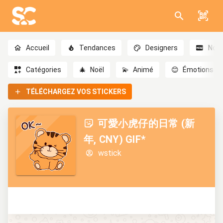
Accueil
Tendances
Designers
Nou
Catégories
🎄
Noël
💫
Animé
😊
Émotions
TÉLÉCHARGEZ VOS STICKERS
可愛小虎仔的日常 (新
年, CNY) GIF*
wstick