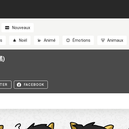
Nouveaux
es
🎄
Noël
💫
Animé
😊
Émotions
🐻
Animaux
)
TER
FACEBOOK