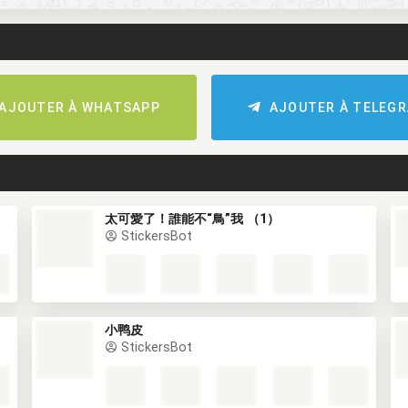
AJOUTER À WHATSAPP
AJOUTER À TELEG
太可愛了！誰能不“鳥”我 （1）
StickersBot
小鸭皮
StickersBot