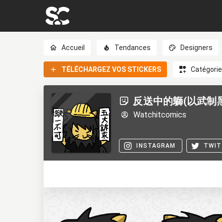
Accueil
Tendances
Designers
TÉLÉCHARGEZ VOS STICKERS
Catégori
反送中的鶳(以武制黑
Watchitcomics
INSTAGRAM
TWIT