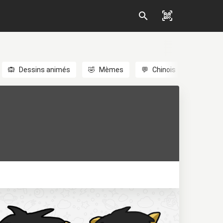
🙉
Dessins animés
🤣
Mèmes
💬
Chinois
🎎
Anim