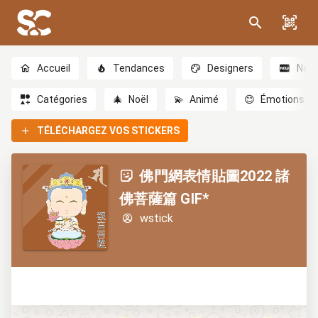
Accueil
Tendances
Designers
Nou
Catégories
🎄
Noël
💫
Animé
😊
Émotions
TÉLÉCHARGEZ VOS STICKERS
佛門網表情貼圖2022 諸
佛菩薩篇 GIF*
wstick