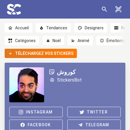
Accueil
Tendances
Designers
Nou
Catégories
🎄
Noël
💫
Animé
😊
Émotions
TÉLÉCHARGEZ VOS STICKERS
کوروش
StickersBot
INSTAGRAM
TWITTER
FACEBOOK
TELEGRAM